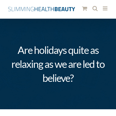
Skip
to
content
Are holidays quite as
relaxing as we are led to
believe?